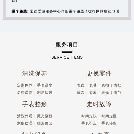
话）
乘车路线:
常德爱彼服务中心详细乘车路线请拔打网站底部电话
服务项目
SERVICE ITEMS
清洗保养
更换零件
定期保养
|
手表进水
表盘
|
表带
|
表扣
|
表把
走时误差
|
剧烈磕碰
后盖
|
表蒙
|
表壳
|
表节
手表整形
走时故障
清洗外观
|
抛光翻新
时间走快
|
时间走慢
划痕处理
|
整形修复
手表不走
|
手表停留