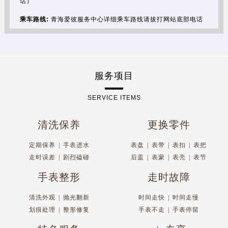
话）
乘车路线:
青海爱彼服务中心详细乘车路线请拔打网站底部电话
服务项目
SERVICE ITEMS
清洗保养
更换零件
定期保养
|
手表进水
表盘
|
表带
|
表扣
|
表把
走时误差
|
剧烈磕碰
后盖
|
表蒙
|
表壳
|
表节
手表整形
走时故障
清洗外观
|
抛光翻新
时间走快
|
时间走慢
划痕处理
|
整形修复
手表不走
|
手表停留