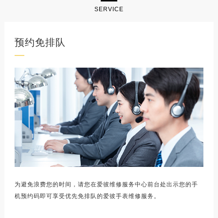
SERVICE
预约免排队
为避免浪费您的时间，请您在爱彼维修服务中心前台处出示您的手
机预约码即可享受优先免排队的爱彼手表维修服务。