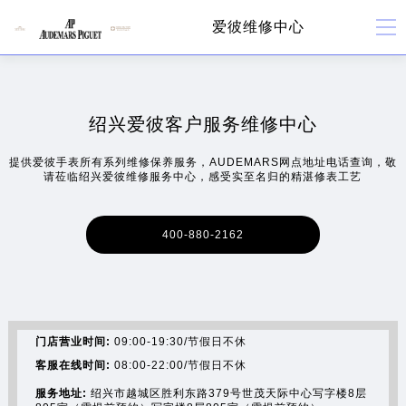
爱彼维修中心
绍兴爱彼客户服务维修中心
提供爱彼手表所有系列维修保养服务，AUDEMARS网点地址电话查询，敬
请莅临绍兴爱彼维修服务中心，感受实至名归的精湛修表工艺
400-880-2162
门店营业时间:
09:00-19:30/节假日不休
客服在线时间:
08:00-22:00/节假日不休
服务地址:
绍兴市越城区胜利东路379号世茂天际中心写字楼8层