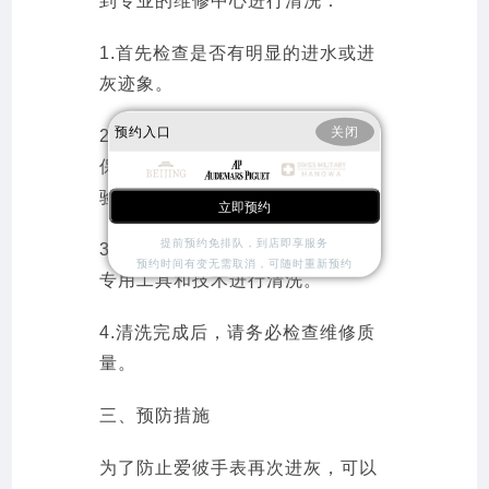
到专业的维修中心进行清洗：
1.首先检查是否有明显的进水或进
灰迹象。
预约入口
关闭
2.选择信誉良好的维修中心，并确
保其具备处理高端品牌手表的经
验。
立即预约
提前预约免排队，到店即享服务
3.在维修过程中，让专业人员使用
预约时间有变无需取消，可随时重新预约
专用工具和技术进行清洗。
4.清洗完成后，请务必检查维修质
量。
三、预防措施
为了防止爱彼手表再次进灰，可以