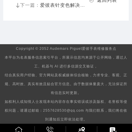
返回列表
下一篇：
爱彼表针变色解决方法
Copyright © 2052 Audemars Piguet爱彼手表维修服务点
本平台为名表服务信息索引平台，所展示信息均来源于公开网络，通过人
工、机器与 AI 进行多信源交叉验证，
结合真实用户经验、官方网站及权威媒体综合核验，力求专业、客观、正
规、高时效、真实有效且贴合官方信息。由于数据体量庞大，无法保证所
有信息实时更新。
如权利人或知情人士发现本站内容存在事实错误或涉及版权、名誉权等侵
权问题，请通过邮箱：2557628530@qq.com 与我们联系，我们将在收
到通知后立即依法处理。
