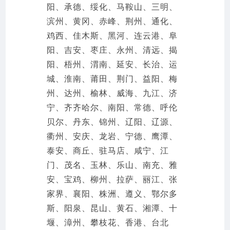
阳、承德、绥化、马鞍山、三明、
滨州、黄冈、赤峰、荆州、通化、
鸡西、佳木斯、黑河、连云港、阜
阳、吉安、枣庄、永州、清远、揭
阳、梧州、渭南、延安、长治、运
城、淮南、莆田、荆门、益阳、梅
州、达州、榆林、威海、九江、济
宁、齐齐哈尔、南阳、常德、呼伦
贝尔、丹东、锦州、辽阳、辽源、
衢州、安庆、龙岩、宁德、鹰潭、
泰安、商丘、驻马店、咸宁、江
门、茂名、玉林、乐山、南充、雅
安、宝鸡、柳州、拉萨、丽江、张
家界、襄阳、株洲、遵义、鄂尔多
斯、阳泉、昆山、黄石、湘潭、十
堰、漳州、攀枝花、香港、台北